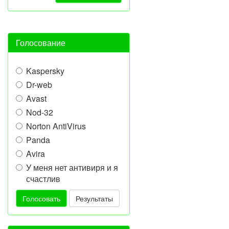
Голосование
Kaspersky
Dr-web
Avast
Nod-32
Norton AntiVirus
Panda
Avira
У меня нет антивиря и я
счастлив
Голосовать
Результаты