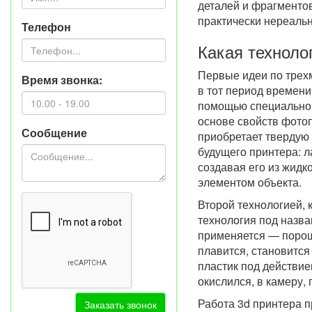
деталей и фрагментов
практически нереальн
Телефон
Какая техноло
Первые идеи по трехм
Время звонка:
в тот период времени
помощью специальног
основе свойств фото
Сообщение
приобретает твердую 
будущего принтера: л
создавая его из жидк
элементом объекта.
Второй технологией, 
технология под назва
применяется — порош
плавится, становится
пластик под действи
окислился, в камеру, 
Работа 3d принтера п
Заказать звонок