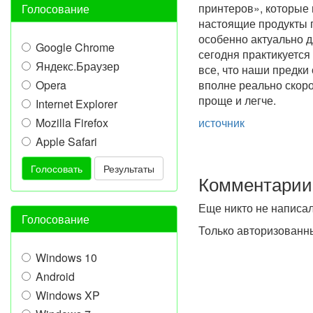
принтеров», которые 
Голосование
настоящие продукты п
особенно актуально д
Google Chrome
сегодня практикуется
Яндекс.Браузер
все, что наши предки
Opera
вполне реально скоро
проще и легче.
Internet Explorer
Mozilla Firefox
источник
Apple Safari
Голосовать
Результаты
Комментарии
Еще никто не написа
Голосование
Только авторизованн
Windows 10
Android
Windows XP