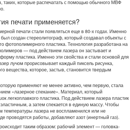
, таких, которые распечатать с помощью обычного МВФ
о.
гия печати применяется?
ерной печати стали появляться еще в 80-х годах. Именно
 был создан стереолитограф, который создавал объекты с
о фотополимерного пластика. Технология разработана на
полимеров — под действием лазера он застывает и
форму пластика. Именно эти свойства и стали основой для
азер лучом прорисовывает каждый пиксель рисунка,
ого вещества, которое, застыв, становится твердым
которую применяют не менее активно, чем первую, стала
нием «лазерное спекание». Материал, который
ок легкоплавкого пластика. Под действием лазера пластик
 эластичным, а затем спекается в единую массу. Чтобы
ем температуры лазера не воспламенился или не
где проводятся работы, добавляют азот (инертный газ).
роисходит таким образом: рабочий элемент — головка-