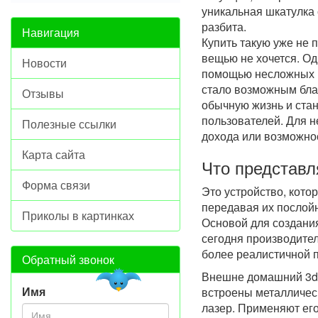
уникальная шкатулка
разбита.
Навигация
Купить такую уже не 
вещью не хочется. Од
Новости
помощью несложных р
стало возможным благ
Отзывы
обычную жизнь и ста
пользователей. Для н
Полезные ссылки
дохода или возможнос
Карта сайта
Что представл
Форма связи
Это устройство, кото
передавая их послой
Приколы в картинках
Основой для создания
сегодня производите
более реалистичной 
Обратный звонок
Внешне домашний 3d 
Имя
встроены металличес
лазер. Применяют ег