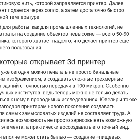
стиковую нить, которой заправляется принтер. Далее
т подается через сопло, а затем достаточно быстро
ной температуре.
 для работы, как для промышленных технологий, не
затраты на создание объектов невысокие — всего 50-60
тика, которого хватает надолго, что делает принтер еще
него пользования.
которые открывает 3d принтер
 уже сегодня можно печатать не просто банальные
ым изображением, а создавать сложные трехмерные
 зданий с точностью передачи в 100 микрон. Особенно
учных институтов, ведь теперь можно не только делать
аться к нему в проводимых исследованиях. Ювелиры также
лагодаря принтерам нового поколения создавать
я самых замысловатых изделий не составляет труда. А
явилась возможность не просто зарисовывать возможную
элемента, а практически воссоздавать его точный вид.
ая вполне может стать былью — создание «пищевых