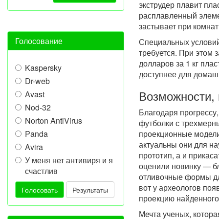
экструдер плавит пла
расплавленный элемен
застывает при комнат
Голосование
Специальных условий
требуется. При этом 
долларов за 1 кг плас
Kaspersky
доступнее для домаш
Dr-web
Возможности, 
Avast
Nod-32
Благодаря прогрессу,
Norton AntiVirus
футболки с трехмерн
Panda
проекционные модели
актуальны они для на
Avira
прототип, а и прикас
У меня нет антивиря и я
оценили новинку — б
счастлив
отливочные формы дл
вот у археологов по
Голосовать
Результаты
проекцию найденного 
Мечта ученых, котор