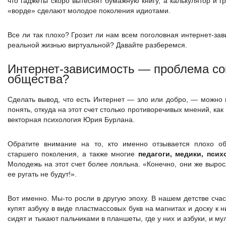
что гаджеты скоро вытеснят бумажную книгу, а калькулятор и г
«ворде» сделают молодое поколения идиотами.
Все ли так плохо? Грозит ли нам всем поголовная интернет-за
реальной жизнью виртуальной? Давайте разберемся.
Интернет-зависимость — проблема со
общества?
Сделать вывод, что есть Интернет — зло или добро, — можно 
понять, откуда на этот счет столько противоречивых мнений, как
векторная психология Юрия Бурлана.
Обратите внимание на то, кто именно отзывается плохо о
старшего поколения, а также многие
педагоги, медики, псих
Молодежь на этот счет более лояльна. «Конечно, они же вырос
ее ругать не будут!».
Вот именно. Мы-то росли в другую эпоху. В нашем детстве сча
купят азбуку в виде пластмассовых букв на магнитах и доску к 
сидят и тыкают пальчиками в планшеты, где у них и азбуки, и м