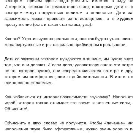
вектором. Причем здесь надо уточнить: имеется в виду не
Интернета, сколько от компьютерных игр, в которые дети с 
вектором могут погружаться целиком и полностью. Дети за
зависимость может привести их к истощению, а в
худшем
преступление (есть и такая статистика, увы).
Как так? Утратив чувство реальности, они как будто путают жизнь
когда виртуальные игры так сильно приближены к реальности.
Дети со звуковым вектором нуждаются в тишине, им нужно вну
том, что они делают. И если дела, удовлетворяющего эти потреб
не то, которое нужно), они сосредотачиваются на игре и дру
котором им комфортнее, чем в действительности. В итоге то
единственно желаемым.
Как избавиться от интернет-зависимости звуковику? Наполнят
игрой, которая только отнимает его время и жизненные силы,
Объясните!
Объяснить в двух словах не получится. Чтобы «лечение» ин
наполнения звука было эффективным, нужно очень хорошо по